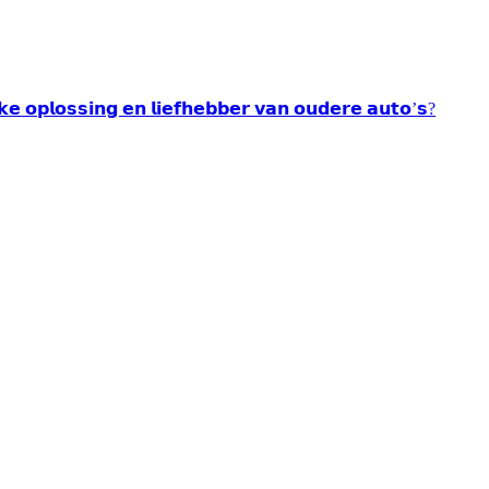
𝘂𝗸𝗲 𝗼𝗽𝗹𝗼𝘀𝘀𝗶𝗻𝗴 𝗲𝗻 𝗹𝗶𝗲𝗳𝗵𝗲𝗯𝗯𝗲𝗿 𝘃𝗮𝗻 𝗼𝘂𝗱𝗲𝗿𝗲 𝗮𝘂𝘁𝗼’𝘀?