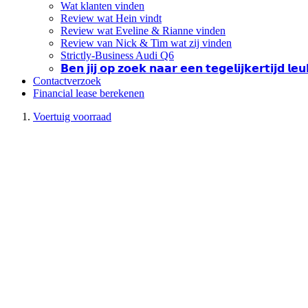
Wat klanten vinden
Review wat Hein vindt
Review wat Eveline & Rianne vinden
Review van Nick & Tim wat zij vinden
Strictly-Business Audi Q6
𝗕𝗲𝗻 𝗷𝗶𝗷 𝗼𝗽 𝘇𝗼𝗲𝗸 𝗻𝗮𝗮𝗿 𝗲𝗲𝗻 𝘁𝗲𝗴𝗲𝗹𝗶𝗷𝗸𝗲𝗿𝘁𝗶𝗷𝗱 𝗹
Contactverzoek
Financial lease berekenen
Voertuig voorraad