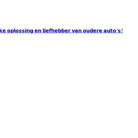
𝘂𝗸𝗲 𝗼𝗽𝗹𝗼𝘀𝘀𝗶𝗻𝗴 𝗲𝗻 𝗹𝗶𝗲𝗳𝗵𝗲𝗯𝗯𝗲𝗿 𝘃𝗮𝗻 𝗼𝘂𝗱𝗲𝗿𝗲 𝗮𝘂𝘁𝗼’𝘀?