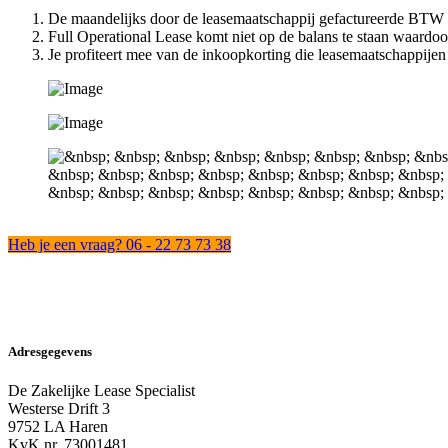
De maandelijks door de leasemaatschappij gefactureerde BTW i
Full Operational Lease komt niet op de balans te staan waardo
Je profiteert mee van de inkoopkorting die leasemaatschappijen 
Chiel Caspers van De Za
Heb je een vraag? 06 - 22 73 73 38
Adresgegevens
De Zakelijke Lease Specialist
Westerse Drift 3
9752 LA Haren
KvK nr. 73001481