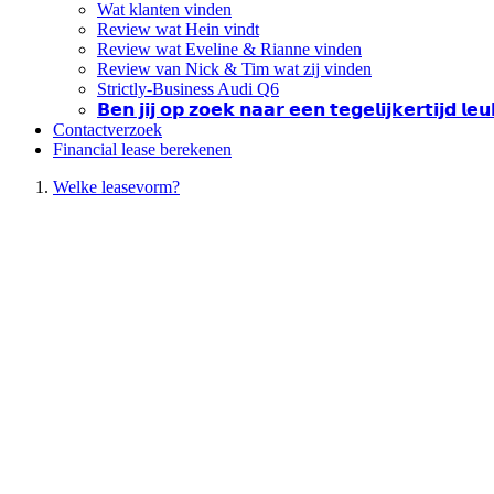
Wat klanten vinden
Review wat Hein vindt
Review wat Eveline & Rianne vinden
Review van Nick & Tim wat zij vinden
Strictly-Business Audi Q6
𝗕𝗲𝗻 𝗷𝗶𝗷 𝗼𝗽 𝘇𝗼𝗲𝗸 𝗻𝗮𝗮𝗿 𝗲𝗲𝗻 𝘁𝗲𝗴𝗲𝗹𝗶𝗷𝗸𝗲𝗿𝘁𝗶𝗷𝗱 𝗹
Contactverzoek
Financial lease berekenen
Welke leasevorm?