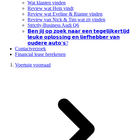
Wat klanten vinden
Review wat Hein vindt
Review wat Eveline & Rianne vinden
Review van Nick & Tim wat zij vinden
Strictly-Business Audi Q6
𝗕𝗲𝗻 𝗷𝗶𝗷 𝗼𝗽 𝘇𝗼𝗲𝗸 𝗻𝗮𝗮𝗿 𝗲𝗲𝗻 𝘁𝗲𝗴𝗲𝗹𝗶𝗷𝗸𝗲𝗿𝘁𝗶𝗷𝗱
𝗹𝗲𝘂𝗸𝗲 𝗼𝗽𝗹𝗼𝘀𝘀𝗶𝗻𝗴 𝗲𝗻 𝗹𝗶𝗲𝗳𝗵𝗲𝗯𝗯𝗲𝗿 𝘃𝗮𝗻
𝗼𝘂𝗱𝗲𝗿𝗲 𝗮𝘂𝘁𝗼’𝘀?
Contactverzoek
Financial lease berekenen
Voertuig voorraad