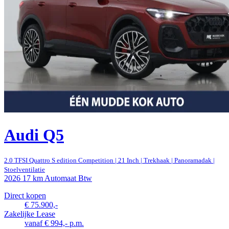
Audi Q5
2.0 TFSI Quattro S edition Competition | 21 Inch | Trekhaak | Panoramadak |
Stoelventilatie
2026
17 km
Automaat
Btw
Direct kopen
€ 75.900,-
Zakelijke Lease
vanaf € 994,- p.m.