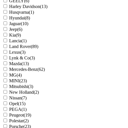
GEELY
(6)
Harley Davidson
(13)
Husqvarna
(1)
Hyundai
(8)
Jaguar
(10)
Jeep
(6)
Kia
(9)
Lancia
(1)
Land Rover
(89)
Lexus
(3)
Lynk & Co
(3)
Mazda
(13)
Mercedes-Benz
(62)
MG
(4)
MINI
(23)
Mitsubishi
(3)
New Holland
(2)
Nissan
(7)
Opel
(15)
PEGA
(1)
Peugeot
(19)
Polestar
(2)
Porsche
(23)