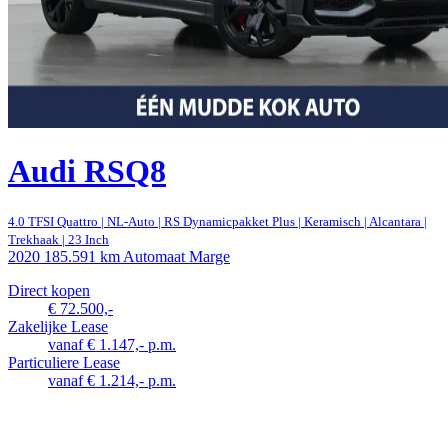
Audi RSQ8
4.0 TFSI Quattro | NL-Auto | RS Dynamicpakket Plus | Keramisch | Alcantara |
Trekhaak | 23 Inch
2020
185.591 km
Automaat
Marge
Direct kopen
€ 72.500,-
Zakelijke Lease
vanaf € 1.147,- p.m.
Particuliere Lease
vanaf € 1.214,- p.m.