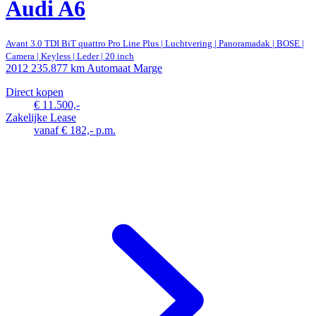
Audi A6
Avant 3.0 TDI BiT quattro Pro Line Plus | Luchtvering | Panoramadak | BOSE |
Camera | Keyless | Leder | 20 inch
2012
235.877 km
Automaat
Marge
Direct kopen
€ 11.500,-
Zakelijke Lease
vanaf € 182,- p.m.