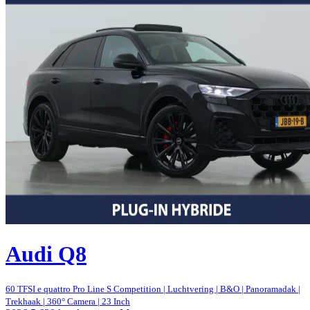
Audi Q8
60 TFSI e quattro Pro Line S Competition | Luchtvering | B&O | Panoramadak |
Trekhaak | 360° Camera | 23 Inch