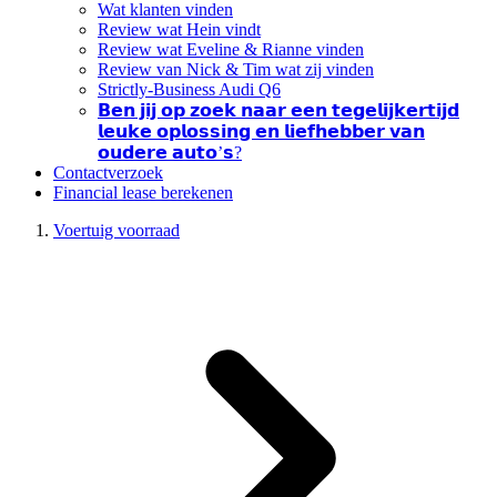
Wat klanten vinden
Review wat Hein vindt
Review wat Eveline & Rianne vinden
Review van Nick & Tim wat zij vinden
Strictly-Business Audi Q6
𝗕𝗲𝗻 𝗷𝗶𝗷 𝗼𝗽 𝘇𝗼𝗲𝗸 𝗻𝗮𝗮𝗿 𝗲𝗲𝗻 𝘁𝗲𝗴𝗲𝗹𝗶𝗷𝗸𝗲𝗿𝘁𝗶𝗷𝗱
𝗹𝗲𝘂𝗸𝗲 𝗼𝗽𝗹𝗼𝘀𝘀𝗶𝗻𝗴 𝗲𝗻 𝗹𝗶𝗲𝗳𝗵𝗲𝗯𝗯𝗲𝗿 𝘃𝗮𝗻
𝗼𝘂𝗱𝗲𝗿𝗲 𝗮𝘂𝘁𝗼’𝘀?
Contactverzoek
Financial lease berekenen
Voertuig voorraad