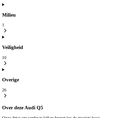
Milieu
1
Veiligheid
10
Overige
26
Over deze Audi Q5
Onze drive om verder te kijken brengt jou de mooiste lease-