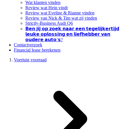
Wat klanten vinden
Review wat Hein vindt
Review wat Eveline & Rianne vinden
Review van Nick & Tim wat zij vinden
Strictly-Business Audi Q6
𝗕𝗲𝗻 𝗷𝗶𝗷 𝗼𝗽 𝘇𝗼𝗲𝗸 𝗻𝗮𝗮𝗿 𝗲𝗲𝗻 𝘁𝗲𝗴𝗲𝗹𝗶𝗷𝗸𝗲𝗿𝘁𝗶𝗷𝗱
𝗹𝗲𝘂𝗸𝗲 𝗼𝗽𝗹𝗼𝘀𝘀𝗶𝗻𝗴 𝗲𝗻 𝗹𝗶𝗲𝗳𝗵𝗲𝗯𝗯𝗲𝗿 𝘃𝗮𝗻
𝗼𝘂𝗱𝗲𝗿𝗲 𝗮𝘂𝘁𝗼’𝘀?
Contactverzoek
Financial lease berekenen
Voertuig voorraad