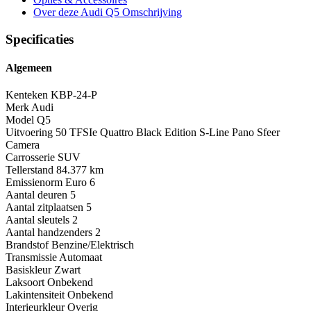
Over deze Audi Q5
Omschrijving
Specificaties
Algemeen
Kenteken
KBP-24-P
Merk
Audi
Model
Q5
Uitvoering
50 TFSIe Quattro Black Edition S-Line Pano Sfeer
Camera
Carrosserie
SUV
Tellerstand
84.377 km
Emissienorm
Euro 6
Aantal deuren
5
Aantal zitplaatsen
5
Aantal sleutels
2
Aantal handzenders
2
Brandstof
Benzine/Elektrisch
Transmissie
Automaat
Basiskleur
Zwart
Laksoort
Onbekend
Lakintensiteit
Onbekend
Interieurkleur
Overig