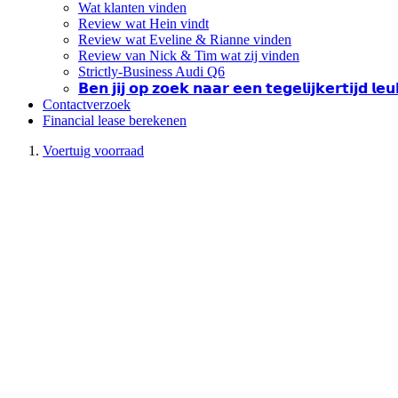
Wat klanten vinden
Review wat Hein vindt
Review wat Eveline & Rianne vinden
Review van Nick & Tim wat zij vinden
Strictly-Business Audi Q6
𝗕𝗲𝗻 𝗷𝗶𝗷 𝗼𝗽 𝘇𝗼𝗲𝗸 𝗻𝗮𝗮𝗿 𝗲𝗲𝗻 𝘁𝗲𝗴𝗲𝗹𝗶𝗷𝗸𝗲𝗿𝘁𝗶𝗷𝗱 𝗹
Contactverzoek
Financial lease berekenen
Voertuig voorraad