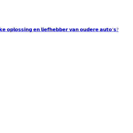
𝘂𝗸𝗲 𝗼𝗽𝗹𝗼𝘀𝘀𝗶𝗻𝗴 𝗲𝗻 𝗹𝗶𝗲𝗳𝗵𝗲𝗯𝗯𝗲𝗿 𝘃𝗮𝗻 𝗼𝘂𝗱𝗲𝗿𝗲 𝗮𝘂𝘁𝗼’𝘀?