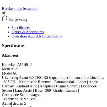
Bereken mijn leaseprijs
of
Stel je vraag
Specificaties
Opties
& Accessoires
Over deze Audi A6
Omschrijving
Specificaties
Algemeen
Kenteken
AU-49-11
Merk
Audi
Model
A6
Uitvoering
Avant 4.0 TFSI RS 6 quattro performance Pro Line Plus
| 605 PK! | Keramische Remmen | Panoramadak | Leder | Apple
Carplay | Android Auto | Adaptieve Cruise Control | Dodehoek
Sensor | Lane Assist | Bose | 360° Graden Camera |
Carrosserie
Stationwagon
Tellerstand
38.971 km
Aantal deuren
5