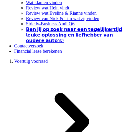
Wat klanten vinden
Review wat Hein vindt
Review wat Eveline & Rianne vinden
Review van Nick & Tim wat zij vinden
Strictly-Business Audi Q6
𝗕𝗲𝗻 𝗷𝗶𝗷 𝗼𝗽 𝘇𝗼𝗲𝗸 𝗻𝗮𝗮𝗿 𝗲𝗲𝗻 𝘁𝗲𝗴𝗲𝗹𝗶𝗷𝗸𝗲𝗿𝘁𝗶𝗷𝗱
𝗹𝗲𝘂𝗸𝗲 𝗼𝗽𝗹𝗼𝘀𝘀𝗶𝗻𝗴 𝗲𝗻 𝗹𝗶𝗲𝗳𝗵𝗲𝗯𝗯𝗲𝗿 𝘃𝗮𝗻
𝗼𝘂𝗱𝗲𝗿𝗲 𝗮𝘂𝘁𝗼’𝘀?
Contactverzoek
Financial lease berekenen
Voertuig voorraad