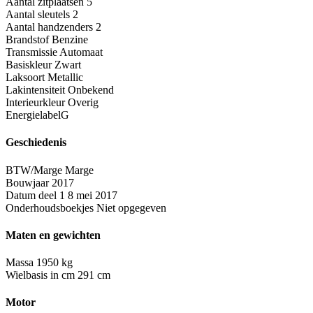
Aantal zitplaatsen
5
Aantal sleutels
2
Aantal handzenders
2
Brandstof
Benzine
Transmissie
Automaat
Basiskleur
Zwart
Laksoort
Metallic
Lakintensiteit
Onbekend
Interieurkleur
Overig
Energielabel
G
Geschiedenis
BTW/Marge
Marge
Bouwjaar
2017
Datum deel 1
8 mei 2017
Onderhoudsboekjes
Niet opgegeven
Maten en gewichten
Massa
1950 kg
Wielbasis in cm
291 cm
Motor