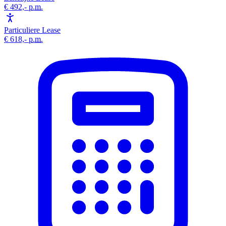
€ 492,-
p.m.
Particuliere Lease
€ 618,-
p.m.