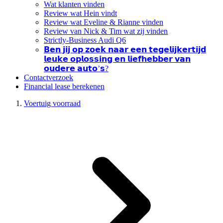
Wat klanten vinden
Review wat Hein vindt
Review wat Eveline & Rianne vinden
Review van Nick & Tim wat zij vinden
Strictly-Business Audi Q6
𝗕𝗲𝗻 𝗷𝗶𝗷 𝗼𝗽 𝘇𝗼𝗲𝗸 𝗻𝗮𝗮𝗿 𝗲𝗲𝗻 𝘁𝗲𝗴𝗲𝗹𝗶𝗷𝗸𝗲𝗿𝘁𝗶𝗷𝗱
𝗹𝗲𝘂𝗸𝗲 𝗼𝗽𝗹𝗼𝘀𝘀𝗶𝗻𝗴 𝗲𝗻 𝗹𝗶𝗲𝗳𝗵𝗲𝗯𝗯𝗲𝗿 𝘃𝗮𝗻
𝗼𝘂𝗱𝗲𝗿𝗲 𝗮𝘂𝘁𝗼’𝘀?
Contactverzoek
Financial lease berekenen
Voertuig voorraad