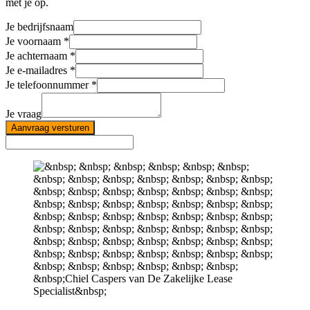
met je op.
Je bedrijfsnaam
Je voornaam
Je achternaam
Je e-mailadres
Je telefoonnummer
Je vraag
Aanvraag versturen