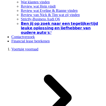
Wat klanten vinden
Review wat Hein vindt
Review wat Eveline & Rianne vinden
Review van Nick & Tim wat zij vinden
Strictly-Business Audi Q6
𝗕𝗲𝗻 𝗷𝗶𝗷 𝗼𝗽 𝘇𝗼𝗲𝗸 𝗻𝗮𝗮𝗿 𝗲𝗲𝗻 𝘁𝗲𝗴𝗲𝗹𝗶𝗷𝗸𝗲𝗿𝘁𝗶𝗷𝗱
𝗹𝗲𝘂𝗸𝗲 𝗼𝗽𝗹𝗼𝘀𝘀𝗶𝗻𝗴 𝗲𝗻 𝗹𝗶𝗲𝗳𝗵𝗲𝗯𝗯𝗲𝗿 𝘃𝗮𝗻
𝗼𝘂𝗱𝗲𝗿𝗲 𝗮𝘂𝘁𝗼’𝘀?
Contactverzoek
Financial lease berekenen
Voertuig voorraad