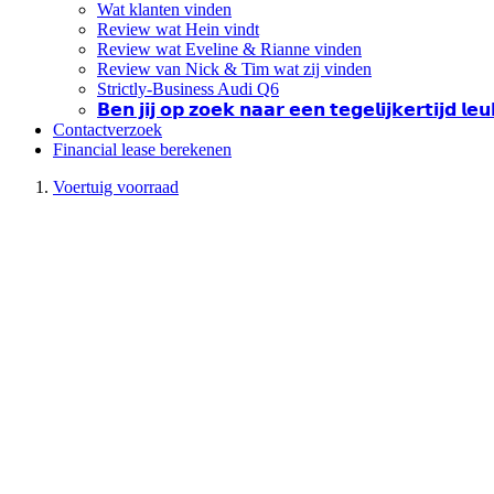
Wat klanten vinden
Review wat Hein vindt
Review wat Eveline & Rianne vinden
Review van Nick & Tim wat zij vinden
Strictly-Business Audi Q6
𝗕𝗲𝗻 𝗷𝗶𝗷 𝗼𝗽 𝘇𝗼𝗲𝗸 𝗻𝗮𝗮𝗿 𝗲𝗲𝗻 𝘁𝗲𝗴𝗲𝗹𝗶𝗷𝗸𝗲𝗿𝘁𝗶𝗷𝗱 𝗹
Contactverzoek
Financial lease berekenen
Voertuig voorraad