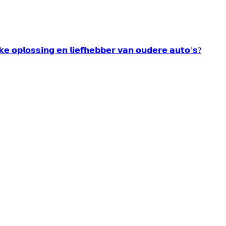
𝘂𝗸𝗲 𝗼𝗽𝗹𝗼𝘀𝘀𝗶𝗻𝗴 𝗲𝗻 𝗹𝗶𝗲𝗳𝗵𝗲𝗯𝗯𝗲𝗿 𝘃𝗮𝗻 𝗼𝘂𝗱𝗲𝗿𝗲 𝗮𝘂𝘁𝗼’𝘀?