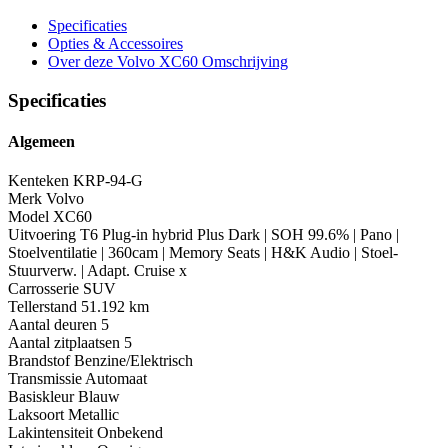
Specificaties
Opties
& Accessoires
Over deze Volvo XC60
Omschrijving
Specificaties
Algemeen
Kenteken
KRP-94-G
Merk
Volvo
Model
XC60
Uitvoering
T6 Plug-in hybrid Plus Dark | SOH 99.6% | Pano |
Stoelventilatie | 360cam | Memory Seats | H&K Audio | Stoel-
Stuurverw. | Adapt. Cruise x
Carrosserie
SUV
Tellerstand
51.192 km
Aantal deuren
5
Aantal zitplaatsen
5
Brandstof
Benzine/Elektrisch
Transmissie
Automaat
Basiskleur
Blauw
Laksoort
Metallic
Lakintensiteit
Onbekend