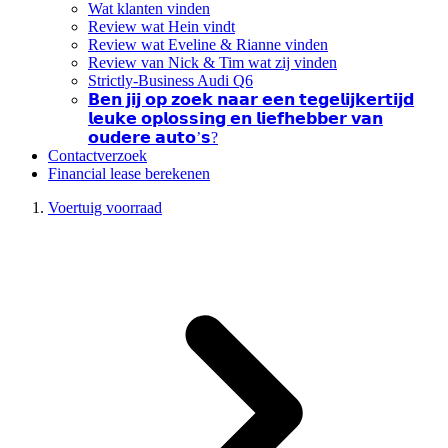
Wat klanten vinden
Review wat Hein vindt
Review wat Eveline & Rianne vinden
Review van Nick & Tim wat zij vinden
Strictly-Business Audi Q6
𝗕𝗲𝗻 𝗷𝗶𝗷 𝗼𝗽 𝘇𝗼𝗲𝗸 𝗻𝗮𝗮𝗿 𝗲𝗲𝗻 𝘁𝗲𝗴𝗲𝗹𝗶𝗷𝗸𝗲𝗿𝘁𝗶𝗷𝗱
𝗹𝗲𝘂𝗸𝗲 𝗼𝗽𝗹𝗼𝘀𝘀𝗶𝗻𝗴 𝗲𝗻 𝗹𝗶𝗲𝗳𝗵𝗲𝗯𝗯𝗲𝗿 𝘃𝗮𝗻
𝗼𝘂𝗱𝗲𝗿𝗲 𝗮𝘂𝘁𝗼’𝘀?
Contactverzoek
Financial lease berekenen
Voertuig voorraad