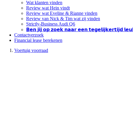
Wat klanten vinden
Review wat Hein vindt
Review wat Eveline & Rianne vinden
Review van Nick & Tim wat zij vinden
Strictly-Business Audi Q6
𝗕𝗲𝗻 𝗷𝗶𝗷 𝗼𝗽 𝘇𝗼𝗲𝗸 𝗻𝗮𝗮𝗿 𝗲𝗲𝗻 𝘁𝗲𝗴𝗲𝗹𝗶𝗷𝗸𝗲𝗿𝘁𝗶𝗷𝗱 𝗹
Contactverzoek
Financial lease berekenen
Voertuig voorraad