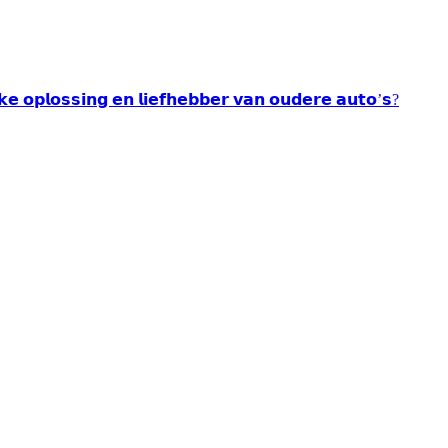
𝘂𝗸𝗲 𝗼𝗽𝗹𝗼𝘀𝘀𝗶𝗻𝗴 𝗲𝗻 𝗹𝗶𝗲𝗳𝗵𝗲𝗯𝗯𝗲𝗿 𝘃𝗮𝗻 𝗼𝘂𝗱𝗲𝗿𝗲 𝗮𝘂𝘁𝗼’𝘀?