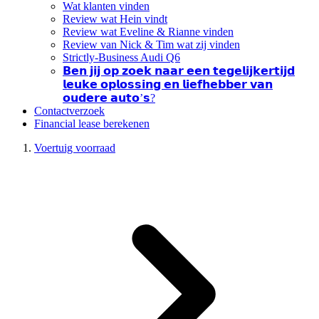
Wat klanten vinden
Review wat Hein vindt
Review wat Eveline & Rianne vinden
Review van Nick & Tim wat zij vinden
Strictly-Business Audi Q6
𝗕𝗲𝗻 𝗷𝗶𝗷 𝗼𝗽 𝘇𝗼𝗲𝗸 𝗻𝗮𝗮𝗿 𝗲𝗲𝗻 𝘁𝗲𝗴𝗲𝗹𝗶𝗷𝗸𝗲𝗿𝘁𝗶𝗷𝗱
𝗹𝗲𝘂𝗸𝗲 𝗼𝗽𝗹𝗼𝘀𝘀𝗶𝗻𝗴 𝗲𝗻 𝗹𝗶𝗲𝗳𝗵𝗲𝗯𝗯𝗲𝗿 𝘃𝗮𝗻
𝗼𝘂𝗱𝗲𝗿𝗲 𝗮𝘂𝘁𝗼’𝘀?
Contactverzoek
Financial lease berekenen
Voertuig voorraad