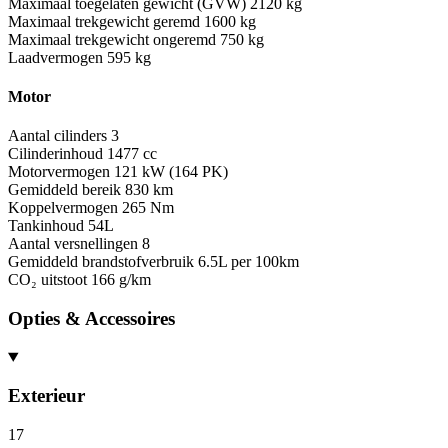
Maximaal toegelaten gewicht (GVW)
2120 kg
Maximaal trekgewicht geremd
1600 kg
Maximaal trekgewicht ongeremd
750 kg
Laadvermogen
595 kg
Motor
Aantal cilinders
3
Cilinderinhoud
1477 cc
Motorvermogen
121 kW (164 PK)
Gemiddeld bereik
830 km
Koppelvermogen
265 Nm
Tankinhoud
54L
Aantal versnellingen
8
Gemiddeld brandstofverbruik
6.5L per 100km
CO₂ uitstoot
166 g/km
Opties & Accessoires
Exterieur
17