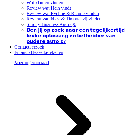
Wat klanten vinden
Review wat Hein vindt
Review wat Eveline & Rianne vinden
Review van Nick & Tim wat zij vinden
Strictly-Business Audi Q6
𝗕𝗲𝗻 𝗷𝗶𝗷 𝗼𝗽 𝘇𝗼𝗲𝗸 𝗻𝗮𝗮𝗿 𝗲𝗲𝗻 𝘁𝗲𝗴𝗲𝗹𝗶𝗷𝗸𝗲𝗿𝘁𝗶𝗷𝗱
𝗹𝗲𝘂𝗸𝗲 𝗼𝗽𝗹𝗼𝘀𝘀𝗶𝗻𝗴 𝗲𝗻 𝗹𝗶𝗲𝗳𝗵𝗲𝗯𝗯𝗲𝗿 𝘃𝗮𝗻
𝗼𝘂𝗱𝗲𝗿𝗲 𝗮𝘂𝘁𝗼’𝘀?
Contactverzoek
Financial lease berekenen
Voertuig voorraad