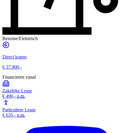
Benzine/Elektrisch
Direct kopen
€ 37.900,-
Financieren vanaf
Zakelijke Lease
€ 496,-
p.m.
Particuliere Lease
€ 635,-
p.m.