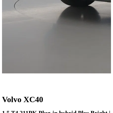
Volvo XC40
1.5 T4 211PK Plug-in hybrid Plus Bright |