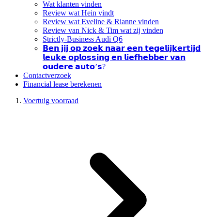
Wat klanten vinden
Review wat Hein vindt
Review wat Eveline & Rianne vinden
Review van Nick & Tim wat zij vinden
Strictly-Business Audi Q6
𝗕𝗲𝗻 𝗷𝗶𝗷 𝗼𝗽 𝘇𝗼𝗲𝗸 𝗻𝗮𝗮𝗿 𝗲𝗲𝗻 𝘁𝗲𝗴𝗲𝗹𝗶𝗷𝗸𝗲𝗿𝘁𝗶𝗷𝗱
𝗹𝗲𝘂𝗸𝗲 𝗼𝗽𝗹𝗼𝘀𝘀𝗶𝗻𝗴 𝗲𝗻 𝗹𝗶𝗲𝗳𝗵𝗲𝗯𝗯𝗲𝗿 𝘃𝗮𝗻
𝗼𝘂𝗱𝗲𝗿𝗲 𝗮𝘂𝘁𝗼’𝘀?
Contactverzoek
Financial lease berekenen
Voertuig voorraad