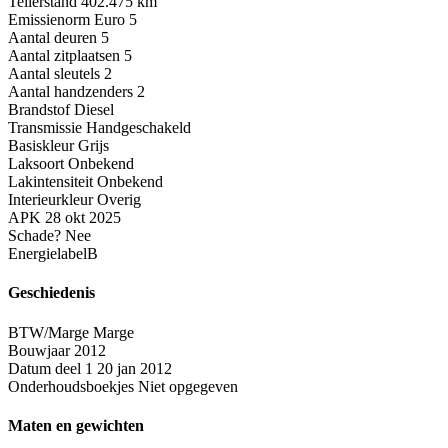
Tellerstand
402.475 km
Emissienorm
Euro 5
Aantal deuren
5
Aantal zitplaatsen
5
Aantal sleutels
2
Aantal handzenders
2
Brandstof
Diesel
Transmissie
Handgeschakeld
Basiskleur
Grijs
Laksoort
Onbekend
Lakintensiteit
Onbekend
Interieurkleur
Overig
APK
28 okt 2025
Schade?
Nee
Energielabel
B
Geschiedenis
BTW/Marge
Marge
Bouwjaar
2012
Datum deel 1
20 jan 2012
Onderhoudsboekjes
Niet opgegeven
Maten en gewichten