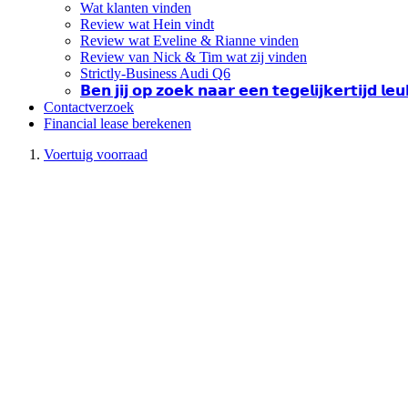
Wat klanten vinden
Review wat Hein vindt
Review wat Eveline & Rianne vinden
Review van Nick & Tim wat zij vinden
Strictly-Business Audi Q6
𝗕𝗲𝗻 𝗷𝗶𝗷 𝗼𝗽 𝘇𝗼𝗲𝗸 𝗻𝗮𝗮𝗿 𝗲𝗲𝗻 𝘁𝗲𝗴𝗲𝗹𝗶𝗷𝗸𝗲𝗿𝘁𝗶𝗷𝗱 𝗹
Contactverzoek
Financial lease berekenen
Voertuig voorraad