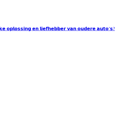
𝘂𝗸𝗲 𝗼𝗽𝗹𝗼𝘀𝘀𝗶𝗻𝗴 𝗲𝗻 𝗹𝗶𝗲𝗳𝗵𝗲𝗯𝗯𝗲𝗿 𝘃𝗮𝗻 𝗼𝘂𝗱𝗲𝗿𝗲 𝗮𝘂𝘁𝗼’𝘀?