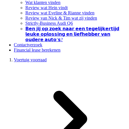
Wat klanten vinden
Review wat Hein vindt
Review wat Eveline & Rianne vinden
Review van Nick & Tim wat zij vinden
Strictly-Business Audi Q6
𝗕𝗲𝗻 𝗷𝗶𝗷 𝗼𝗽 𝘇𝗼𝗲𝗸 𝗻𝗮𝗮𝗿 𝗲𝗲𝗻 𝘁𝗲𝗴𝗲𝗹𝗶𝗷𝗸𝗲𝗿𝘁𝗶𝗷𝗱
𝗹𝗲𝘂𝗸𝗲 𝗼𝗽𝗹𝗼𝘀𝘀𝗶𝗻𝗴 𝗲𝗻 𝗹𝗶𝗲𝗳𝗵𝗲𝗯𝗯𝗲𝗿 𝘃𝗮𝗻
𝗼𝘂𝗱𝗲𝗿𝗲 𝗮𝘂𝘁𝗼’𝘀?
Contactverzoek
Financial lease berekenen
Voertuig voorraad