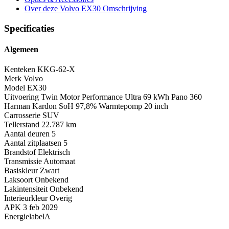
Over deze Volvo EX30
Omschrijving
Specificaties
Algemeen
Kenteken
KKG-62-X
Merk
Volvo
Model
EX30
Uitvoering
Twin Motor Performance Ultra 69 kWh Pano 360
Harman Kardon SoH 97,8% Warmtepomp 20 inch
Carrosserie
SUV
Tellerstand
22.787 km
Aantal deuren
5
Aantal zitplaatsen
5
Brandstof
Elektrisch
Transmissie
Automaat
Basiskleur
Zwart
Laksoort
Onbekend
Lakintensiteit
Onbekend
Interieurkleur
Overig
APK
3 feb 2029
Energielabel
A