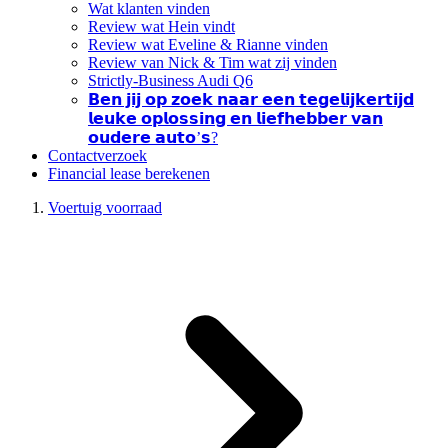
Wat klanten vinden
Review wat Hein vindt
Review wat Eveline & Rianne vinden
Review van Nick & Tim wat zij vinden
Strictly-Business Audi Q6
𝗕𝗲𝗻 𝗷𝗶𝗷 𝗼𝗽 𝘇𝗼𝗲𝗸 𝗻𝗮𝗮𝗿 𝗲𝗲𝗻 𝘁𝗲𝗴𝗲𝗹𝗶𝗷𝗸𝗲𝗿𝘁𝗶𝗷𝗱
𝗹𝗲𝘂𝗸𝗲 𝗼𝗽𝗹𝗼𝘀𝘀𝗶𝗻𝗴 𝗲𝗻 𝗹𝗶𝗲𝗳𝗵𝗲𝗯𝗯𝗲𝗿 𝘃𝗮𝗻
𝗼𝘂𝗱𝗲𝗿𝗲 𝗮𝘂𝘁𝗼’𝘀?
Contactverzoek
Financial lease berekenen
Voertuig voorraad