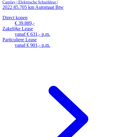
Carplay | Elektrische Schuifdeur |
2022
85.705 km
Automaat
Btw
Direct kopen
€ 39.889,-
Zakelijke Lease
vanaf € 631,- p.m.
Particuliere Lease
vanaf € 901,- p.m.