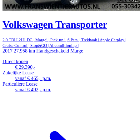
Volkswagen Transporter
2.0 TDI L2H1 DC | Marge! | Pick-up! | 6 Pers. | Trekhaak | Apple Carplay |
Cruise Control | Stop&GO | Airconditioning |
2017
27.958 km
Handgeschakeld
Marge
Direct kopen
€ 29.390,-
Zakelijke Lease
vanaf € 465,- p.m.
Particuliere Lease
vanaf € 492,- p.m.