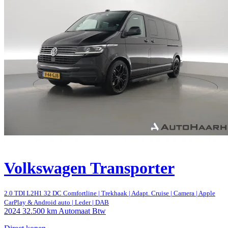
Volkswagen Transporter
2.0 TDI L2H1 32 DC Comfortline | Trekhaak | Adapt. Cruise | Camera | Apple
CarPlay & Android auto | Leder | DAB
2024
32.500 km
Automaat
Btw