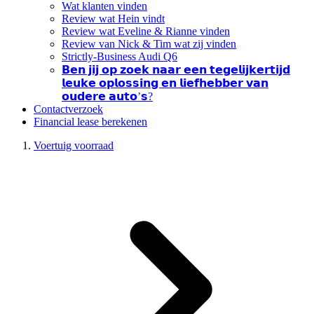
Wat klanten vinden
Review wat Hein vindt
Review wat Eveline & Rianne vinden
Review van Nick & Tim wat zij vinden
Strictly-Business Audi Q6
𝗕𝗲𝗻 𝗷𝗶𝗷 𝗼𝗽 𝘇𝗼𝗲𝗸 𝗻𝗮𝗮𝗿 𝗲𝗲𝗻 𝘁𝗲𝗴𝗲𝗹𝗶𝗷𝗸𝗲𝗿𝘁𝗶𝗷𝗱
𝗹𝗲𝘂𝗸𝗲 𝗼𝗽𝗹𝗼𝘀𝘀𝗶𝗻𝗴 𝗲𝗻 𝗹𝗶𝗲𝗳𝗵𝗲𝗯𝗯𝗲𝗿 𝘃𝗮𝗻
𝗼𝘂𝗱𝗲𝗿𝗲 𝗮𝘂𝘁𝗼’𝘀?
Contactverzoek
Financial lease berekenen
Voertuig voorraad