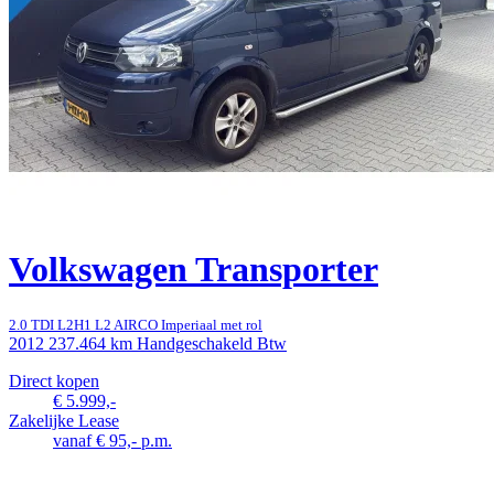
Volkswagen Transporter
2.0 TDI L2H1 L2 AIRCO Imperiaal met rol
2012
237.464 km
Handgeschakeld
Btw
Direct kopen
€ 5.999,-
Zakelijke Lease
vanaf € 95,- p.m.