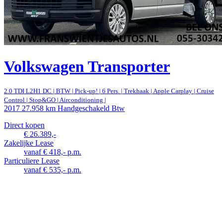
Volkswagen Transporter
2.0 TDI L2H1 DC | BTW | Pick-up! | 6 Pers. | Trekhaak | Apple Carplay | Cruise
Control | Stop&GO | Airconditioning |
2017
27.958 km
Handgeschakeld
Btw
Direct kopen
€ 26.389,-
Zakelijke Lease
vanaf € 418,- p.m.
Particuliere Lease
vanaf € 535,- p.m.