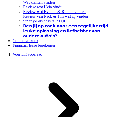
Wat klanten vinden
Review wat Hein vindt
Review wat Eveline & Rianne vinden
Review van Nick & Tim wat zij vinden
Strictly-Business Audi Q6
𝗕𝗲𝗻 𝗷𝗶𝗷 𝗼𝗽 𝘇𝗼𝗲𝗸 𝗻𝗮𝗮𝗿 𝗲𝗲𝗻 𝘁𝗲𝗴𝗲𝗹𝗶𝗷𝗸𝗲𝗿𝘁𝗶𝗷𝗱
𝗹𝗲𝘂𝗸𝗲 𝗼𝗽𝗹𝗼𝘀𝘀𝗶𝗻𝗴 𝗲𝗻 𝗹𝗶𝗲𝗳𝗵𝗲𝗯𝗯𝗲𝗿 𝘃𝗮𝗻
𝗼𝘂𝗱𝗲𝗿𝗲 𝗮𝘂𝘁𝗼’𝘀?
Contactverzoek
Financial lease berekenen
Voertuig voorraad