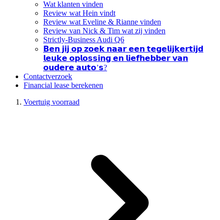
Wat klanten vinden
Review wat Hein vindt
Review wat Eveline & Rianne vinden
Review van Nick & Tim wat zij vinden
Strictly-Business Audi Q6
𝗕𝗲𝗻 𝗷𝗶𝗷 𝗼𝗽 𝘇𝗼𝗲𝗸 𝗻𝗮𝗮𝗿 𝗲𝗲𝗻 𝘁𝗲𝗴𝗲𝗹𝗶𝗷𝗸𝗲𝗿𝘁𝗶𝗷𝗱
𝗹𝗲𝘂𝗸𝗲 𝗼𝗽𝗹𝗼𝘀𝘀𝗶𝗻𝗴 𝗲𝗻 𝗹𝗶𝗲𝗳𝗵𝗲𝗯𝗯𝗲𝗿 𝘃𝗮𝗻
𝗼𝘂𝗱𝗲𝗿𝗲 𝗮𝘂𝘁𝗼’𝘀?
Contactverzoek
Financial lease berekenen
Voertuig voorraad