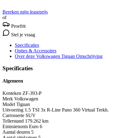
Bereken mijn leaseprijs
of
Proefrit
Stel je vraag
Specificaties
Opties
& Accessoires
Over deze Volkswagen Tiguan
Omschrijving
Specificaties
Algemeen
Kenteken
ZF-393-P
Merk
Volkswagen
Model
Tiguan
Uitvoering
1.5 TSI 3x R-Line Pano 360 Virtual Trekh.
Carrosserie
SUV
Tellerstand
179.262 km
Emissienorm
Euro 6
Aantal deuren
5
Aantal zitplaatsen
5