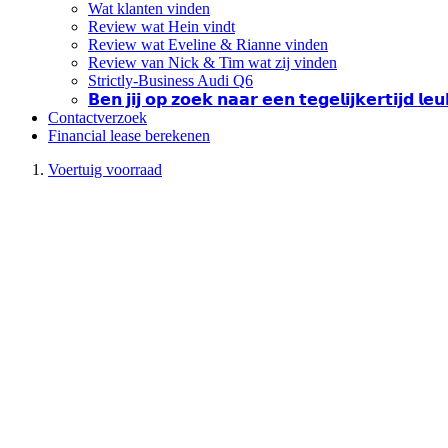
Wat klanten vinden
Review wat Hein vindt
Review wat Eveline & Rianne vinden
Review van Nick & Tim wat zij vinden
Strictly-Business Audi Q6
𝗕𝗲𝗻 𝗷𝗶𝗷 𝗼𝗽 𝘇𝗼𝗲𝗸 𝗻𝗮𝗮𝗿 𝗲𝗲𝗻 𝘁𝗲𝗴𝗲𝗹𝗶𝗷𝗸𝗲𝗿𝘁𝗶𝗷𝗱 𝗹
Contactverzoek
Financial lease berekenen
Voertuig voorraad