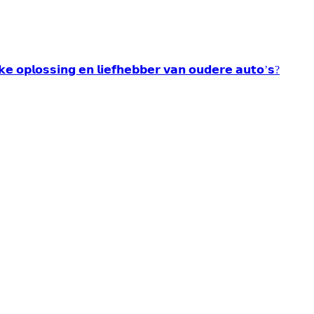
𝘂𝗸𝗲 𝗼𝗽𝗹𝗼𝘀𝘀𝗶𝗻𝗴 𝗲𝗻 𝗹𝗶𝗲𝗳𝗵𝗲𝗯𝗯𝗲𝗿 𝘃𝗮𝗻 𝗼𝘂𝗱𝗲𝗿𝗲 𝗮𝘂𝘁𝗼’𝘀?