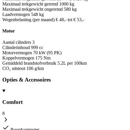
Maximaal trekgewicht geremd
1000 kg
Maximaal trekgewicht ongeremd
580 kg
Laadvermogen
548 kg
Wegenbelasting (per maand)
€ 48,- tot € 53,-
Motor
Aantal cilinders
3
Cilinderinhoud
999 cc
Motorvermogen
70 kW (95 PK)
Koppelvermogen
175 Nm
Gemiddeld brandstofverbruik
5.2L per 100km
CO₂ uitstoot
106 g/km
Opties & Accessoires
Comfort
8
Boordcomputer