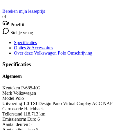
Bereken mijn leaseprijs
of
Proefrit
Stel je vraag
Specificaties
Opties
& Accessoires
Over deze Volkswagen Polo
Omschrijving
Specificaties
Algemeen
Kenteken
P-685-KG
Merk
Volkswagen
Model
Polo
Uitvoering
1.0 TSI Design Pano Virtual Carplay ACC NAP
Carrosserie
Hatchback
Tellerstand
118.713 km
Emissienorm
Euro 6
Aantal deuren
5
Aantal zitplaatsen
5