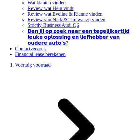
Wat klanten vinden
Review wat Hein vindt
Review wat Eveline & Rianne vinden
Review van Nick & Tim wat zij vinden
Strictly-Business Audi Q6
𝗕𝗲𝗻 𝗷𝗶𝗷 𝗼𝗽 𝘇𝗼𝗲𝗸 𝗻𝗮𝗮𝗿 𝗲𝗲𝗻 𝘁𝗲𝗴𝗲𝗹𝗶𝗷𝗸𝗲𝗿𝘁𝗶𝗷𝗱
𝗹𝗲𝘂𝗸𝗲 𝗼𝗽𝗹𝗼𝘀𝘀𝗶𝗻𝗴 𝗲𝗻 𝗹𝗶𝗲𝗳𝗵𝗲𝗯𝗯𝗲𝗿 𝘃𝗮𝗻
𝗼𝘂𝗱𝗲𝗿𝗲 𝗮𝘂𝘁𝗼’𝘀?
Contactverzoek
Financial lease berekenen
Voertuig voorraad