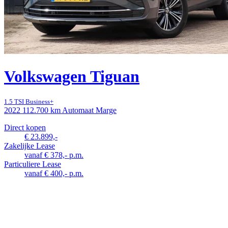
Volkswagen Tiguan
1.5 TSI Business+
2022
112.700 km
Automaat
Marge
Direct kopen
€ 23.899,-
Zakelijke Lease
vanaf € 378,- p.m.
Particuliere Lease
vanaf € 400,- p.m.