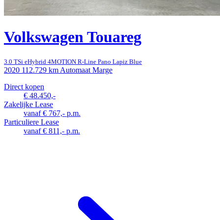
Volkswagen Touareg
3.0 TSi eHybrid 4MOTION R-Line Pano Lapiz Blue
2020
112.729 km
Automaat
Marge
Direct kopen
€ 48.450,-
Zakelijke Lease
vanaf € 767,- p.m.
Particuliere Lease
vanaf € 811,- p.m.