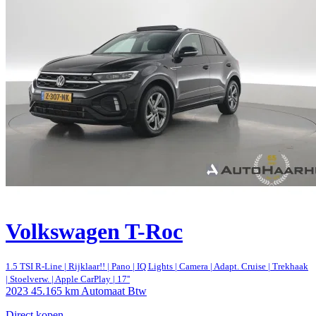
Volkswagen T-Roc
1.5 TSI R-Line | Rijklaar!! | Pano | IQ Lights | Camera | Adapt. Cruise | Trekhaak
| Stoelverw. | Apple CarPlay | 17''
2023
45.165 km
Automaat
Btw
Direct kopen