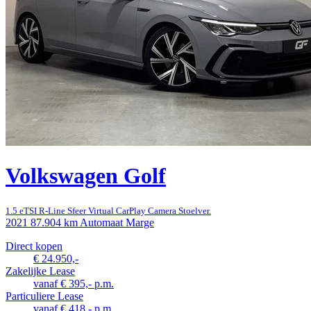
Volkswagen Golf
1.5 eTSI R-Line Sfeer Virtual CarPlay Camera Stoelver.
2021
87.904 km
Automaat
Marge
Direct kopen
€ 24.950,-
Zakelijke Lease
vanaf € 395,- p.m.
Particuliere Lease
vanaf € 418,- p.m.