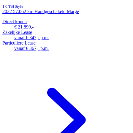
1.0 TSI Style
2022
57.062 km
Handgeschakeld
Marge
Direct kopen
€ 21.899,-
Zakelijke Lease
vanaf € 347,- p.m.
Particuliere Lease
vanaf € 367,- p.m.