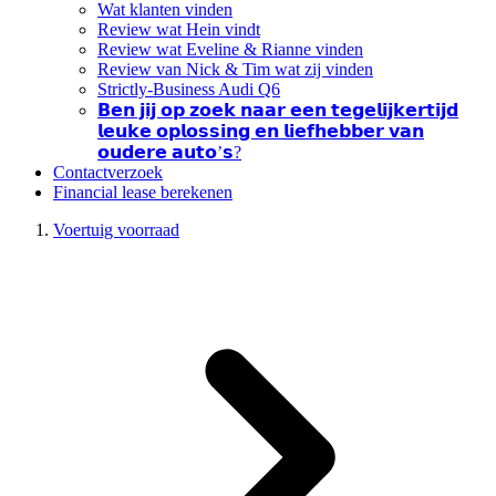
Wat klanten vinden
Review wat Hein vindt
Review wat Eveline & Rianne vinden
Review van Nick & Tim wat zij vinden
Strictly-Business Audi Q6
𝗕𝗲𝗻 𝗷𝗶𝗷 𝗼𝗽 𝘇𝗼𝗲𝗸 𝗻𝗮𝗮𝗿 𝗲𝗲𝗻 𝘁𝗲𝗴𝗲𝗹𝗶𝗷𝗸𝗲𝗿𝘁𝗶𝗷𝗱
𝗹𝗲𝘂𝗸𝗲 𝗼𝗽𝗹𝗼𝘀𝘀𝗶𝗻𝗴 𝗲𝗻 𝗹𝗶𝗲𝗳𝗵𝗲𝗯𝗯𝗲𝗿 𝘃𝗮𝗻
𝗼𝘂𝗱𝗲𝗿𝗲 𝗮𝘂𝘁𝗼’𝘀?
Contactverzoek
Financial lease berekenen
Voertuig voorraad