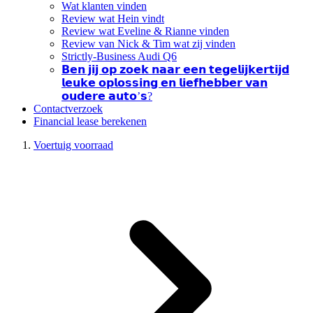
Wat klanten vinden
Review wat Hein vindt
Review wat Eveline & Rianne vinden
Review van Nick & Tim wat zij vinden
Strictly-Business Audi Q6
𝗕𝗲𝗻 𝗷𝗶𝗷 𝗼𝗽 𝘇𝗼𝗲𝗸 𝗻𝗮𝗮𝗿 𝗲𝗲𝗻 𝘁𝗲𝗴𝗲𝗹𝗶𝗷𝗸𝗲𝗿𝘁𝗶𝗷𝗱
𝗹𝗲𝘂𝗸𝗲 𝗼𝗽𝗹𝗼𝘀𝘀𝗶𝗻𝗴 𝗲𝗻 𝗹𝗶𝗲𝗳𝗵𝗲𝗯𝗯𝗲𝗿 𝘃𝗮𝗻
𝗼𝘂𝗱𝗲𝗿𝗲 𝗮𝘂𝘁𝗼’𝘀?
Contactverzoek
Financial lease berekenen
Voertuig voorraad