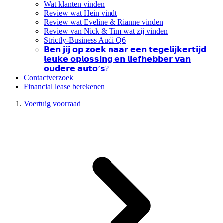
Wat klanten vinden
Review wat Hein vindt
Review wat Eveline & Rianne vinden
Review van Nick & Tim wat zij vinden
Strictly-Business Audi Q6
𝗕𝗲𝗻 𝗷𝗶𝗷 𝗼𝗽 𝘇𝗼𝗲𝗸 𝗻𝗮𝗮𝗿 𝗲𝗲𝗻 𝘁𝗲𝗴𝗲𝗹𝗶𝗷𝗸𝗲𝗿𝘁𝗶𝗷𝗱
𝗹𝗲𝘂𝗸𝗲 𝗼𝗽𝗹𝗼𝘀𝘀𝗶𝗻𝗴 𝗲𝗻 𝗹𝗶𝗲𝗳𝗵𝗲𝗯𝗯𝗲𝗿 𝘃𝗮𝗻
𝗼𝘂𝗱𝗲𝗿𝗲 𝗮𝘂𝘁𝗼’𝘀?
Contactverzoek
Financial lease berekenen
Voertuig voorraad