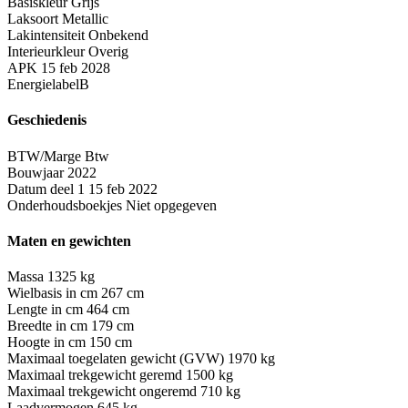
Basiskleur
Grijs
Laksoort
Metallic
Lakintensiteit
Onbekend
Interieurkleur
Overig
APK
15 feb 2028
Energielabel
B
Geschiedenis
BTW/Marge
Btw
Bouwjaar
2022
Datum deel 1
15 feb 2022
Onderhoudsboekjes
Niet opgegeven
Maten en gewichten
Massa
1325 kg
Wielbasis in cm
267 cm
Lengte in cm
464 cm
Breedte in cm
179 cm
Hoogte in cm
150 cm
Maximaal toegelaten gewicht (GVW)
1970 kg
Maximaal trekgewicht geremd
1500 kg
Maximaal trekgewicht ongeremd
710 kg
Laadvermogen
645 kg