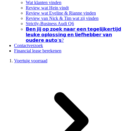
Wat klanten vinden
Review wat Hein vindt
Review wat Eveline & Rianne vinden
Review van Nick & Tim wat zij vinden
Strictly-Business Audi Q6
𝗕𝗲𝗻 𝗷𝗶𝗷 𝗼𝗽 𝘇𝗼𝗲𝗸 𝗻𝗮𝗮𝗿 𝗲𝗲𝗻 𝘁𝗲𝗴𝗲𝗹𝗶𝗷𝗸𝗲𝗿𝘁𝗶𝗷𝗱
𝗹𝗲𝘂𝗸𝗲 𝗼𝗽𝗹𝗼𝘀𝘀𝗶𝗻𝗴 𝗲𝗻 𝗹𝗶𝗲𝗳𝗵𝗲𝗯𝗯𝗲𝗿 𝘃𝗮𝗻
𝗼𝘂𝗱𝗲𝗿𝗲 𝗮𝘂𝘁𝗼’𝘀?
Contactverzoek
Financial lease berekenen
Voertuig voorraad