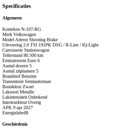
Specificaties
Algemeen
Kenteken
N-107-RG
Merk
Volkswagen
Model
Arteon Shooting Brake
Uitvoering
2.0 TSI 191PK DSG / R-Line / IQ-Light
Carrosserie
Stationwagon
Tellerstand
80.500 km
Emissienorm
Euro 6
Aantal deuren
5
Aantal zitplaatsen
5
Brandstof
Benzine
Transmissie
Semiautomaat
Basiskleur
Zwart
Laksoort
Metallic
Lakintensiteit
Onbekend
Interieurkleur
Overig
APK
9 apr 2027
Energielabel
B
Geschiedenis