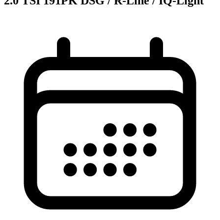
2.0 TSI 191PK DSG / R-Line / IQ-Light