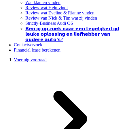
Wat klanten vinden
Review wat Hein vindt
Review wat Eveline & Rianne vinden
Review van Nick & Tim wat zij vinden
Strictly-Business Audi Q6
𝗕𝗲𝗻 𝗷𝗶𝗷 𝗼𝗽 𝘇𝗼𝗲𝗸 𝗻𝗮𝗮𝗿 𝗲𝗲𝗻 𝘁𝗲𝗴𝗲𝗹𝗶𝗷𝗸𝗲𝗿𝘁𝗶𝗷𝗱
𝗹𝗲𝘂𝗸𝗲 𝗼𝗽𝗹𝗼𝘀𝘀𝗶𝗻𝗴 𝗲𝗻 𝗹𝗶𝗲𝗳𝗵𝗲𝗯𝗯𝗲𝗿 𝘃𝗮𝗻
𝗼𝘂𝗱𝗲𝗿𝗲 𝗮𝘂𝘁𝗼’𝘀?
Contactverzoek
Financial lease berekenen
Voertuig voorraad