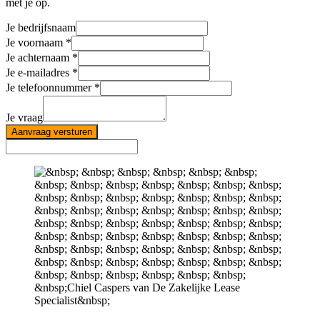
met je op.
Je bedrijfsnaam
Je voornaam
Je achternaam
Je e-mailadres
Je telefoonnummer
Je vraag
Aanvraag versturen