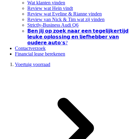
Wat klanten vinden
Review wat Hein vindt
Review wat Eveline & Rianne vinden
Review van Nick & Tim wat zij vinden
Strictly-Business Audi Q6
𝗕𝗲𝗻 𝗷𝗶𝗷 𝗼𝗽 𝘇𝗼𝗲𝗸 𝗻𝗮𝗮𝗿 𝗲𝗲𝗻 𝘁𝗲𝗴𝗲𝗹𝗶𝗷𝗸𝗲𝗿𝘁𝗶𝗷𝗱
𝗹𝗲𝘂𝗸𝗲 𝗼𝗽𝗹𝗼𝘀𝘀𝗶𝗻𝗴 𝗲𝗻 𝗹𝗶𝗲𝗳𝗵𝗲𝗯𝗯𝗲𝗿 𝘃𝗮𝗻
𝗼𝘂𝗱𝗲𝗿𝗲 𝗮𝘂𝘁𝗼’𝘀?
Contactverzoek
Financial lease berekenen
Voertuig voorraad