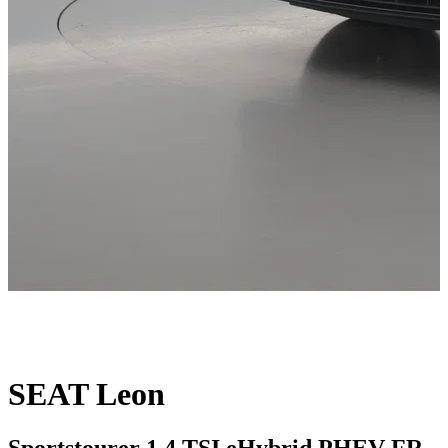
SEAT Leon
Sportstourer 1.4 TSI eHybrid PHEV FR