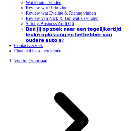
Wat klanten vinden
Review wat Hein vindt
Review wat Eveline & Rianne vinden
Review van Nick & Tim wat zij vinden
Strictly-Business Audi Q6
𝗕𝗲𝗻 𝗷𝗶𝗷 𝗼𝗽 𝘇𝗼𝗲𝗸 𝗻𝗮𝗮𝗿 𝗲𝗲𝗻 𝘁𝗲𝗴𝗲𝗹𝗶𝗷𝗸𝗲𝗿𝘁𝗶𝗷𝗱
𝗹𝗲𝘂𝗸𝗲 𝗼𝗽𝗹𝗼𝘀𝘀𝗶𝗻𝗴 𝗲𝗻 𝗹𝗶𝗲𝗳𝗵𝗲𝗯𝗯𝗲𝗿 𝘃𝗮𝗻
𝗼𝘂𝗱𝗲𝗿𝗲 𝗮𝘂𝘁𝗼’𝘀?
Contactverzoek
Financial lease berekenen
Voertuig voorraad