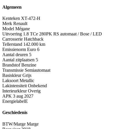
Algemeen
Kenteken
XT-472-H
Merk
Renault
Model
Mégane
Uitvoering
1.8 TCe 280PK RS automaat / Bose / LED
Carrosserie
Hatchback
Tellerstand
142.000 km
Emissienorm
Euro 6
Aantal deuren
5
Aantal zitplaatsen
5
Brandstof
Benzine
Transmissie
Semiautomaat
Basiskleur
Grijs
Laksoort
Metallic
Lakintensiteit
Onbekend
Interieurkleur
Overig
APK
3 aug 2027
Energielabel
E
Geschiedenis
BTW/Marge
Marge