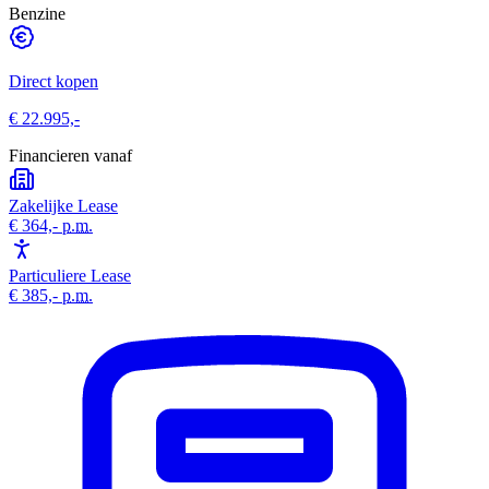
Benzine
Direct kopen
€ 22.995,-
Financieren vanaf
Zakelijke Lease
€ 364,-
p.m.
Particuliere Lease
€ 385,-
p.m.