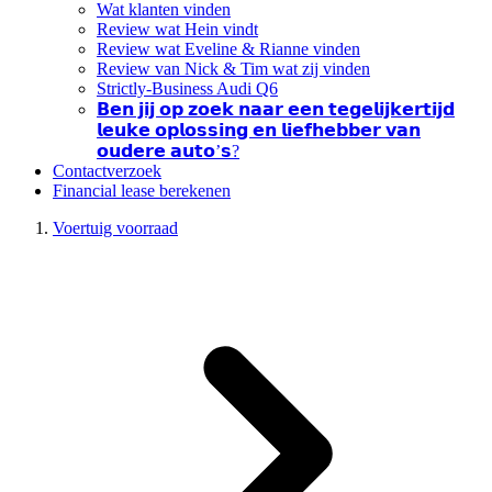
Wat klanten vinden
Review wat Hein vindt
Review wat Eveline & Rianne vinden
Review van Nick & Tim wat zij vinden
Strictly-Business Audi Q6
𝗕𝗲𝗻 𝗷𝗶𝗷 𝗼𝗽 𝘇𝗼𝗲𝗸 𝗻𝗮𝗮𝗿 𝗲𝗲𝗻 𝘁𝗲𝗴𝗲𝗹𝗶𝗷𝗸𝗲𝗿𝘁𝗶𝗷𝗱
𝗹𝗲𝘂𝗸𝗲 𝗼𝗽𝗹𝗼𝘀𝘀𝗶𝗻𝗴 𝗲𝗻 𝗹𝗶𝗲𝗳𝗵𝗲𝗯𝗯𝗲𝗿 𝘃𝗮𝗻
𝗼𝘂𝗱𝗲𝗿𝗲 𝗮𝘂𝘁𝗼’𝘀?
Contactverzoek
Financial lease berekenen
Voertuig voorraad