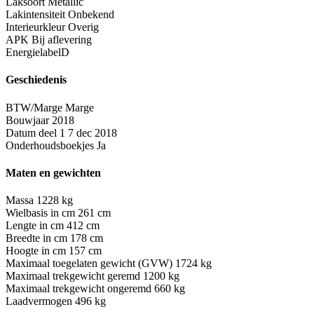
Laksoort
Metallic
Lakintensiteit
Onbekend
Interieurkleur
Overig
APK
Bij aflevering
Energielabel
D
Geschiedenis
BTW/Marge
Marge
Bouwjaar
2018
Datum deel 1
7 dec 2018
Onderhoudsboekjes
Ja
Maten en gewichten
Massa
1228 kg
Wielbasis in cm
261 cm
Lengte in cm
412 cm
Breedte in cm
178 cm
Hoogte in cm
157 cm
Maximaal toegelaten gewicht (GVW)
1724 kg
Maximaal trekgewicht geremd
1200 kg
Maximaal trekgewicht ongeremd
660 kg
Laadvermogen
496 kg