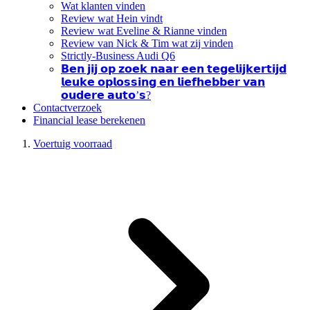
Wat klanten vinden
Review wat Hein vindt
Review wat Eveline & Rianne vinden
Review van Nick & Tim wat zij vinden
Strictly-Business Audi Q6
𝗕𝗲𝗻 𝗷𝗶𝗷 𝗼𝗽 𝘇𝗼𝗲𝗸 𝗻𝗮𝗮𝗿 𝗲𝗲𝗻 𝘁𝗲𝗴𝗲𝗹𝗶𝗷𝗸𝗲𝗿𝘁𝗶𝗷𝗱
𝗹𝗲𝘂𝗸𝗲 𝗼𝗽𝗹𝗼𝘀𝘀𝗶𝗻𝗴 𝗲𝗻 𝗹𝗶𝗲𝗳𝗵𝗲𝗯𝗯𝗲𝗿 𝘃𝗮𝗻
𝗼𝘂𝗱𝗲𝗿𝗲 𝗮𝘂𝘁𝗼’𝘀?
Contactverzoek
Financial lease berekenen
Voertuig voorraad