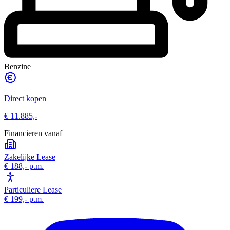
Benzine
Direct kopen
€ 11.885,-
Financieren vanaf
Zakelijke Lease
€ 188,-
p.m.
Particuliere Lease
€ 199,-
p.m.