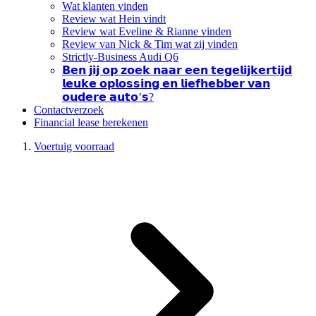
Wat klanten vinden
Review wat Hein vindt
Review wat Eveline & Rianne vinden
Review van Nick & Tim wat zij vinden
Strictly-Business Audi Q6
𝗕𝗲𝗻 𝗷𝗶𝗷 𝗼𝗽 𝘇𝗼𝗲𝗸 𝗻𝗮𝗮𝗿 𝗲𝗲𝗻 𝘁𝗲𝗴𝗲𝗹𝗶𝗷𝗸𝗲𝗿𝘁𝗶𝗷𝗱
𝗹𝗲𝘂𝗸𝗲 𝗼𝗽𝗹𝗼𝘀𝘀𝗶𝗻𝗴 𝗲𝗻 𝗹𝗶𝗲𝗳𝗵𝗲𝗯𝗯𝗲𝗿 𝘃𝗮𝗻
𝗼𝘂𝗱𝗲𝗿𝗲 𝗮𝘂𝘁𝗼’𝘀?
Contactverzoek
Financial lease berekenen
Voertuig voorraad