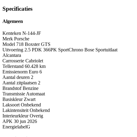
Specificaties
Algemeen
Kenteken
N-144-JF
Merk
Porsche
Model
718 Boxster GTS
Uitvoering
2.5 PDK 366PK SportChrono Bose Sportuitlaat
Alcantara
Carrosserie
Cabriolet
Tellerstand
60.428 km
Emissienorm
Euro 6
Aantal deuren
2
Aantal zitplaatsen
2
Brandstof
Benzine
Transmissie
Automaat
Basiskleur
Zwart
Laksoort
Onbekend
Lakintensiteit
Onbekend
Interieurkleur
Overig
APK
30 jun 2026
Energielabel
G