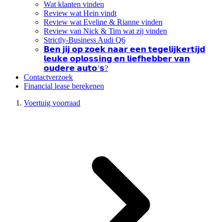
Wat klanten vinden
Review wat Hein vindt
Review wat Eveline & Rianne vinden
Review van Nick & Tim wat zij vinden
Strictly-Business Audi Q6
𝗕𝗲𝗻 𝗷𝗶𝗷 𝗼𝗽 𝘇𝗼𝗲𝗸 𝗻𝗮𝗮𝗿 𝗲𝗲𝗻 𝘁𝗲𝗴𝗲𝗹𝗶𝗷𝗸𝗲𝗿𝘁𝗶𝗷𝗱
𝗹𝗲𝘂𝗸𝗲 𝗼𝗽𝗹𝗼𝘀𝘀𝗶𝗻𝗴 𝗲𝗻 𝗹𝗶𝗲𝗳𝗵𝗲𝗯𝗯𝗲𝗿 𝘃𝗮𝗻
𝗼𝘂𝗱𝗲𝗿𝗲 𝗮𝘂𝘁𝗼’𝘀?
Contactverzoek
Financial lease berekenen
Voertuig voorraad