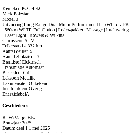
Kenteken
PO-54-42
Merk
Polestar
Model
3
Uitvoering
Long Range Dual Motor Performance 111 kWh 517 PK
| 560km WLTP |Full Option | Leder-pakket | Massage | Luchtvering
| Laser Light | Bowers & Wilkins | |
Carrosserie
SUV
Tellerstand
4.332 km
Aantal deuren
5
Aantal zitplaatsen
5
Brandstof
Elektrisch
Transmissie
Automaat
Basiskleur
Grijs
Laksoort
Metallic
Lakintensiteit
Onbekend
Interieurkleur
Overig
Energielabel
A
Geschiedenis
BTW/Marge
Btw
Bouwjaar
2025
Datum deel 1
1 mei 2025