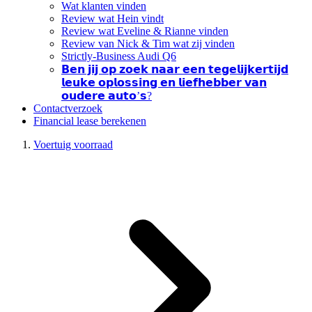
Wat klanten vinden
Review wat Hein vindt
Review wat Eveline & Rianne vinden
Review van Nick & Tim wat zij vinden
Strictly-Business Audi Q6
𝗕𝗲𝗻 𝗷𝗶𝗷 𝗼𝗽 𝘇𝗼𝗲𝗸 𝗻𝗮𝗮𝗿 𝗲𝗲𝗻 𝘁𝗲𝗴𝗲𝗹𝗶𝗷𝗸𝗲𝗿𝘁𝗶𝗷𝗱
𝗹𝗲𝘂𝗸𝗲 𝗼𝗽𝗹𝗼𝘀𝘀𝗶𝗻𝗴 𝗲𝗻 𝗹𝗶𝗲𝗳𝗵𝗲𝗯𝗯𝗲𝗿 𝘃𝗮𝗻
𝗼𝘂𝗱𝗲𝗿𝗲 𝗮𝘂𝘁𝗼’𝘀?
Contactverzoek
Financial lease berekenen
Voertuig voorraad