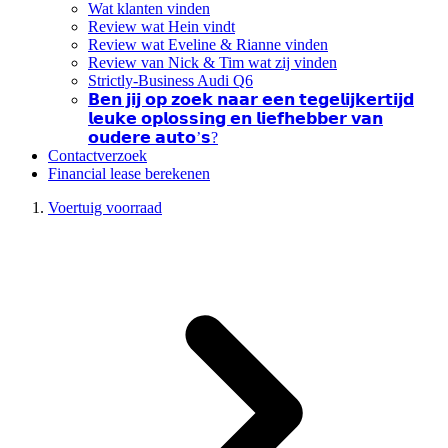
Wat klanten vinden
Review wat Hein vindt
Review wat Eveline & Rianne vinden
Review van Nick & Tim wat zij vinden
Strictly-Business Audi Q6
𝗕𝗲𝗻 𝗷𝗶𝗷 𝗼𝗽 𝘇𝗼𝗲𝗸 𝗻𝗮𝗮𝗿 𝗲𝗲𝗻 𝘁𝗲𝗴𝗲𝗹𝗶𝗷𝗸𝗲𝗿𝘁𝗶𝗷𝗱
𝗹𝗲𝘂𝗸𝗲 𝗼𝗽𝗹𝗼𝘀𝘀𝗶𝗻𝗴 𝗲𝗻 𝗹𝗶𝗲𝗳𝗵𝗲𝗯𝗯𝗲𝗿 𝘃𝗮𝗻
𝗼𝘂𝗱𝗲𝗿𝗲 𝗮𝘂𝘁𝗼’𝘀?
Contactverzoek
Financial lease berekenen
Voertuig voorraad