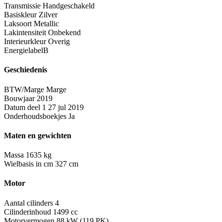
Transmissie
Handgeschakeld
Basiskleur
Zilver
Laksoort
Metallic
Lakintensiteit
Onbekend
Interieurkleur
Overig
Energielabel
B
Geschiedenis
BTW/Marge
Marge
Bouwjaar
2019
Datum deel 1
27 jul 2019
Onderhoudsboekjes
Ja
Maten en gewichten
Massa
1635 kg
Wielbasis in cm
327 cm
Motor
Aantal cilinders
4
Cilinderinhoud
1499 cc
Motorvermogen
88 kW (119 PK)