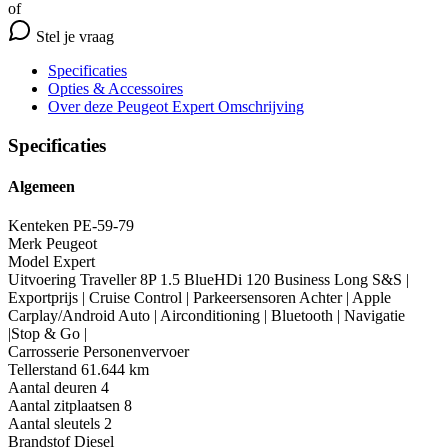
of
Stel je vraag
Specificaties
Opties
& Accessoires
Over deze Peugeot Expert
Omschrijving
Specificaties
Algemeen
Kenteken
PE-59-79
Merk
Peugeot
Model
Expert
Uitvoering
Traveller 8P 1.5 BlueHDi 120 Business Long S&S |
Exportprijs | Cruise Control | Parkeersensoren Achter | Apple
Carplay/Android Auto | Airconditioning | Bluetooth | Navigatie
|Stop & Go |
Carrosserie
Personenvervoer
Tellerstand
61.644 km
Aantal deuren
4
Aantal zitplaatsen
8
Aantal sleutels
2
Brandstof
Diesel