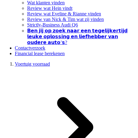
Wat klanten vinden
Review wat Hein vindt
Review wat Eveline & Rianne vinden
Review van Nick & Tim wat zij vinden
Strictly-Business Audi Q6
𝗕𝗲𝗻 𝗷𝗶𝗷 𝗼𝗽 𝘇𝗼𝗲𝗸 𝗻𝗮𝗮𝗿 𝗲𝗲𝗻 𝘁𝗲𝗴𝗲𝗹𝗶𝗷𝗸𝗲𝗿𝘁𝗶𝗷𝗱
𝗹𝗲𝘂𝗸𝗲 𝗼𝗽𝗹𝗼𝘀𝘀𝗶𝗻𝗴 𝗲𝗻 𝗹𝗶𝗲𝗳𝗵𝗲𝗯𝗯𝗲𝗿 𝘃𝗮𝗻
𝗼𝘂𝗱𝗲𝗿𝗲 𝗮𝘂𝘁𝗼’𝘀?
Contactverzoek
Financial lease berekenen
Voertuig voorraad