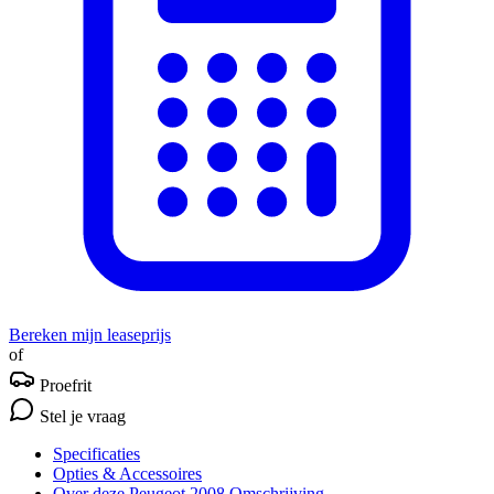
Bereken mijn leaseprijs
of
Proefrit
Stel je vraag
Specificaties
Opties
& Accessoires
Over deze Peugeot 2008
Omschrijving