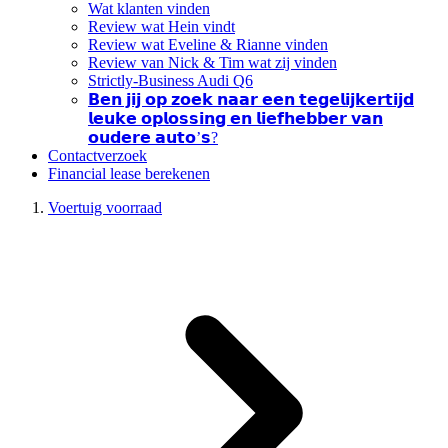
Wat klanten vinden
Review wat Hein vindt
Review wat Eveline & Rianne vinden
Review van Nick & Tim wat zij vinden
Strictly-Business Audi Q6
𝗕𝗲𝗻 𝗷𝗶𝗷 𝗼𝗽 𝘇𝗼𝗲𝗸 𝗻𝗮𝗮𝗿 𝗲𝗲𝗻 𝘁𝗲𝗴𝗲𝗹𝗶𝗷𝗸𝗲𝗿𝘁𝗶𝗷𝗱
𝗹𝗲𝘂𝗸𝗲 𝗼𝗽𝗹𝗼𝘀𝘀𝗶𝗻𝗴 𝗲𝗻 𝗹𝗶𝗲𝗳𝗵𝗲𝗯𝗯𝗲𝗿 𝘃𝗮𝗻
𝗼𝘂𝗱𝗲𝗿𝗲 𝗮𝘂𝘁𝗼’𝘀?
Contactverzoek
Financial lease berekenen
Voertuig voorraad