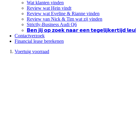
Wat klanten vinden
Review wat Hein vindt
Review wat Eveline & Rianne vinden
Review van Nick & Tim wat zij vinden
Strictly-Business Audi Q6
𝗕𝗲𝗻 𝗷𝗶𝗷 𝗼𝗽 𝘇𝗼𝗲𝗸 𝗻𝗮𝗮𝗿 𝗲𝗲𝗻 𝘁𝗲𝗴𝗲𝗹𝗶𝗷𝗸𝗲𝗿𝘁𝗶𝗷𝗱 𝗹
Contactverzoek
Financial lease berekenen
Voertuig voorraad