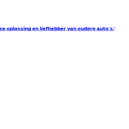
𝘂𝗸𝗲 𝗼𝗽𝗹𝗼𝘀𝘀𝗶𝗻𝗴 𝗲𝗻 𝗹𝗶𝗲𝗳𝗵𝗲𝗯𝗯𝗲𝗿 𝘃𝗮𝗻 𝗼𝘂𝗱𝗲𝗿𝗲 𝗮𝘂𝘁𝗼’𝘀?