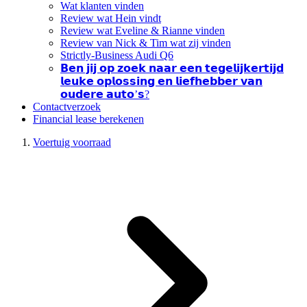
Wat klanten vinden
Review wat Hein vindt
Review wat Eveline & Rianne vinden
Review van Nick & Tim wat zij vinden
Strictly-Business Audi Q6
𝗕𝗲𝗻 𝗷𝗶𝗷 𝗼𝗽 𝘇𝗼𝗲𝗸 𝗻𝗮𝗮𝗿 𝗲𝗲𝗻 𝘁𝗲𝗴𝗲𝗹𝗶𝗷𝗸𝗲𝗿𝘁𝗶𝗷𝗱
𝗹𝗲𝘂𝗸𝗲 𝗼𝗽𝗹𝗼𝘀𝘀𝗶𝗻𝗴 𝗲𝗻 𝗹𝗶𝗲𝗳𝗵𝗲𝗯𝗯𝗲𝗿 𝘃𝗮𝗻
𝗼𝘂𝗱𝗲𝗿𝗲 𝗮𝘂𝘁𝗼’𝘀?
Contactverzoek
Financial lease berekenen
Voertuig voorraad