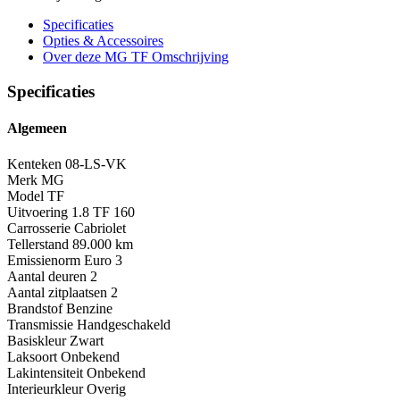
Specificaties
Opties
& Accessoires
Over deze MG TF
Omschrijving
Specificaties
Algemeen
Kenteken
08-LS-VK
Merk
MG
Model
TF
Uitvoering
1.8 TF 160
Carrosserie
Cabriolet
Tellerstand
89.000 km
Emissienorm
Euro 3
Aantal deuren
2
Aantal zitplaatsen
2
Brandstof
Benzine
Transmissie
Handgeschakeld
Basiskleur
Zwart
Laksoort
Onbekend
Lakintensiteit
Onbekend
Interieurkleur
Overig