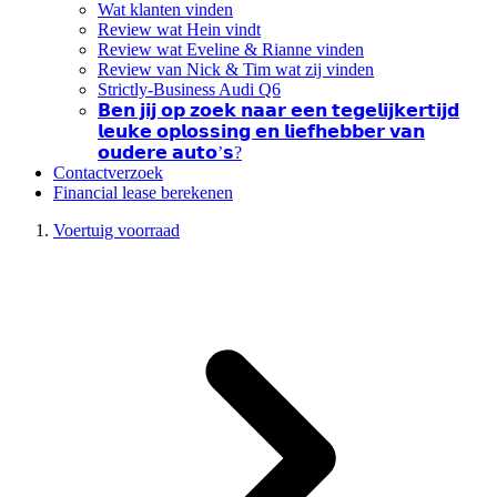
Wat klanten vinden
Review wat Hein vindt
Review wat Eveline & Rianne vinden
Review van Nick & Tim wat zij vinden
Strictly-Business Audi Q6
𝗕𝗲𝗻 𝗷𝗶𝗷 𝗼𝗽 𝘇𝗼𝗲𝗸 𝗻𝗮𝗮𝗿 𝗲𝗲𝗻 𝘁𝗲𝗴𝗲𝗹𝗶𝗷𝗸𝗲𝗿𝘁𝗶𝗷𝗱
𝗹𝗲𝘂𝗸𝗲 𝗼𝗽𝗹𝗼𝘀𝘀𝗶𝗻𝗴 𝗲𝗻 𝗹𝗶𝗲𝗳𝗵𝗲𝗯𝗯𝗲𝗿 𝘃𝗮𝗻
𝗼𝘂𝗱𝗲𝗿𝗲 𝗮𝘂𝘁𝗼’𝘀?
Contactverzoek
Financial lease berekenen
Voertuig voorraad