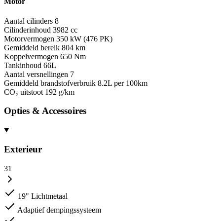
Motor
Aantal cilinders
8
Cilinderinhoud
3982 cc
Motorvermogen
350 kW (476 PK)
Gemiddeld bereik
804 km
Koppelvermogen
650 Nm
Tankinhoud
66L
Aantal versnellingen
7
Gemiddeld brandstofverbruik
8.2L per 100km
CO₂ uitstoot
192 g/km
Opties & Accessoires
Exterieur
31
19" Lichtmetaal
Adaptief dempingssysteem