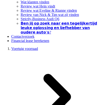
Wat klanten vinden
Review wat Hein vindt
Review wat Eveline & Rianne vinden
Review van Nick & Tim wat zij vinden
Strictly-Business Audi Q6
𝗕𝗲𝗻 𝗷𝗶𝗷 𝗼𝗽 𝘇𝗼𝗲𝗸 𝗻𝗮𝗮𝗿 𝗲𝗲𝗻 𝘁𝗲𝗴𝗲𝗹𝗶𝗷𝗸𝗲𝗿𝘁𝗶𝗷𝗱
𝗹𝗲𝘂𝗸𝗲 𝗼𝗽𝗹𝗼𝘀𝘀𝗶𝗻𝗴 𝗲𝗻 𝗹𝗶𝗲𝗳𝗵𝗲𝗯𝗯𝗲𝗿 𝘃𝗮𝗻
𝗼𝘂𝗱𝗲𝗿𝗲 𝗮𝘂𝘁𝗼’𝘀?
Contactverzoek
Financial lease berekenen
Voertuig voorraad