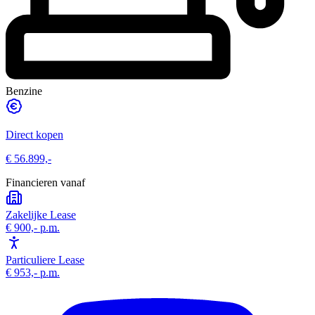
Benzine
Direct kopen
€ 56.899,-
Financieren vanaf
Zakelijke Lease
€ 900,-
p.m.
Particuliere Lease
€ 953,-
p.m.