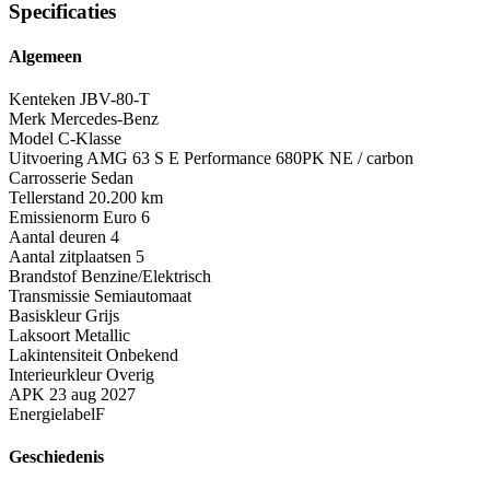
Specificaties
Algemeen
Kenteken
JBV-80-T
Merk
Mercedes-Benz
Model
C-Klasse
Uitvoering
AMG 63 S E Performance 680PK NE / carbon
Carrosserie
Sedan
Tellerstand
20.200 km
Emissienorm
Euro 6
Aantal deuren
4
Aantal zitplaatsen
5
Brandstof
Benzine/Elektrisch
Transmissie
Semiautomaat
Basiskleur
Grijs
Laksoort
Metallic
Lakintensiteit
Onbekend
Interieurkleur
Overig
APK
23 aug 2027
Energielabel
F
Geschiedenis