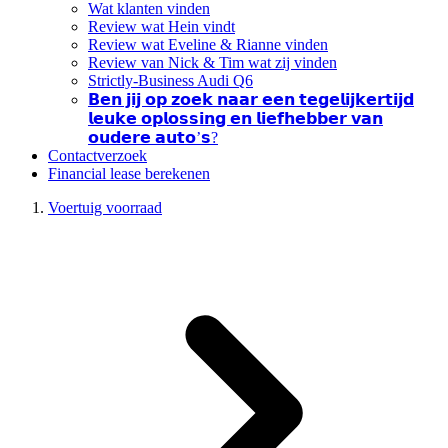
Wat klanten vinden
Review wat Hein vindt
Review wat Eveline & Rianne vinden
Review van Nick & Tim wat zij vinden
Strictly-Business Audi Q6
𝗕𝗲𝗻 𝗷𝗶𝗷 𝗼𝗽 𝘇𝗼𝗲𝗸 𝗻𝗮𝗮𝗿 𝗲𝗲𝗻 𝘁𝗲𝗴𝗲𝗹𝗶𝗷𝗸𝗲𝗿𝘁𝗶𝗷𝗱
𝗹𝗲𝘂𝗸𝗲 𝗼𝗽𝗹𝗼𝘀𝘀𝗶𝗻𝗴 𝗲𝗻 𝗹𝗶𝗲𝗳𝗵𝗲𝗯𝗯𝗲𝗿 𝘃𝗮𝗻
𝗼𝘂𝗱𝗲𝗿𝗲 𝗮𝘂𝘁𝗼’𝘀?
Contactverzoek
Financial lease berekenen
Voertuig voorraad