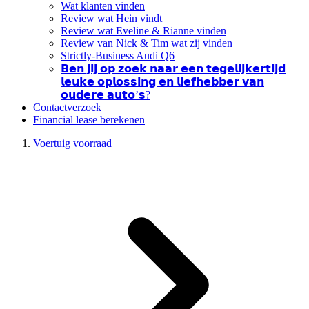
Wat klanten vinden
Review wat Hein vindt
Review wat Eveline & Rianne vinden
Review van Nick & Tim wat zij vinden
Strictly-Business Audi Q6
𝗕𝗲𝗻 𝗷𝗶𝗷 𝗼𝗽 𝘇𝗼𝗲𝗸 𝗻𝗮𝗮𝗿 𝗲𝗲𝗻 𝘁𝗲𝗴𝗲𝗹𝗶𝗷𝗸𝗲𝗿𝘁𝗶𝗷𝗱
𝗹𝗲𝘂𝗸𝗲 𝗼𝗽𝗹𝗼𝘀𝘀𝗶𝗻𝗴 𝗲𝗻 𝗹𝗶𝗲𝗳𝗵𝗲𝗯𝗯𝗲𝗿 𝘃𝗮𝗻
𝗼𝘂𝗱𝗲𝗿𝗲 𝗮𝘂𝘁𝗼’𝘀?
Contactverzoek
Financial lease berekenen
Voertuig voorraad