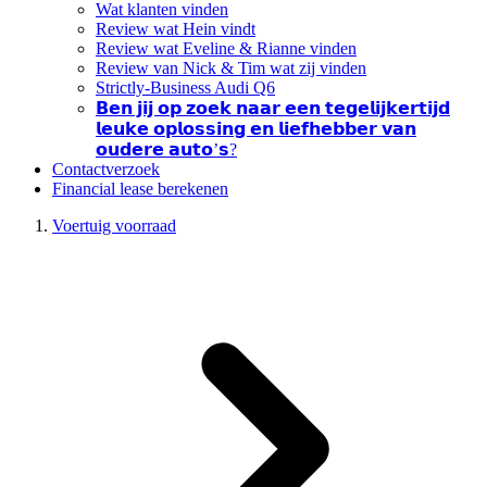
Wat klanten vinden
Review wat Hein vindt
Review wat Eveline & Rianne vinden
Review van Nick & Tim wat zij vinden
Strictly-Business Audi Q6
𝗕𝗲𝗻 𝗷𝗶𝗷 𝗼𝗽 𝘇𝗼𝗲𝗸 𝗻𝗮𝗮𝗿 𝗲𝗲𝗻 𝘁𝗲𝗴𝗲𝗹𝗶𝗷𝗸𝗲𝗿𝘁𝗶𝗷𝗱
𝗹𝗲𝘂𝗸𝗲 𝗼𝗽𝗹𝗼𝘀𝘀𝗶𝗻𝗴 𝗲𝗻 𝗹𝗶𝗲𝗳𝗵𝗲𝗯𝗯𝗲𝗿 𝘃𝗮𝗻
𝗼𝘂𝗱𝗲𝗿𝗲 𝗮𝘂𝘁𝗼’𝘀?
Contactverzoek
Financial lease berekenen
Voertuig voorraad