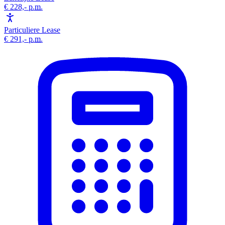
€ 228,-
p.m.
Particuliere Lease
€ 291,-
p.m.