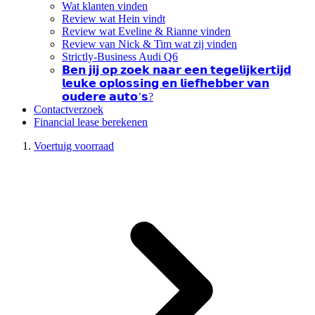
Wat klanten vinden
Review wat Hein vindt
Review wat Eveline & Rianne vinden
Review van Nick & Tim wat zij vinden
Strictly-Business Audi Q6
𝗕𝗲𝗻 𝗷𝗶𝗷 𝗼𝗽 𝘇𝗼𝗲𝗸 𝗻𝗮𝗮𝗿 𝗲𝗲𝗻 𝘁𝗲𝗴𝗲𝗹𝗶𝗷𝗸𝗲𝗿𝘁𝗶𝗷𝗱
𝗹𝗲𝘂𝗸𝗲 𝗼𝗽𝗹𝗼𝘀𝘀𝗶𝗻𝗴 𝗲𝗻 𝗹𝗶𝗲𝗳𝗵𝗲𝗯𝗯𝗲𝗿 𝘃𝗮𝗻
𝗼𝘂𝗱𝗲𝗿𝗲 𝗮𝘂𝘁𝗼’𝘀?
Contactverzoek
Financial lease berekenen
Voertuig voorraad