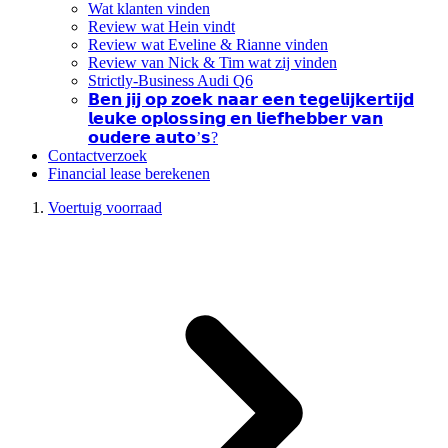
Wat klanten vinden
Review wat Hein vindt
Review wat Eveline & Rianne vinden
Review van Nick & Tim wat zij vinden
Strictly-Business Audi Q6
𝗕𝗲𝗻 𝗷𝗶𝗷 𝗼𝗽 𝘇𝗼𝗲𝗸 𝗻𝗮𝗮𝗿 𝗲𝗲𝗻 𝘁𝗲𝗴𝗲𝗹𝗶𝗷𝗸𝗲𝗿𝘁𝗶𝗷𝗱
𝗹𝗲𝘂𝗸𝗲 𝗼𝗽𝗹𝗼𝘀𝘀𝗶𝗻𝗴 𝗲𝗻 𝗹𝗶𝗲𝗳𝗵𝗲𝗯𝗯𝗲𝗿 𝘃𝗮𝗻
𝗼𝘂𝗱𝗲𝗿𝗲 𝗮𝘂𝘁𝗼’𝘀?
Contactverzoek
Financial lease berekenen
Voertuig voorraad