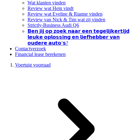
Wat klanten vinden
Review wat Hein vindt
Review wat Eveline & Rianne vinden
Review van Nick & Tim wat zij vinden
Strictly-Business Audi Q6
𝗕𝗲𝗻 𝗷𝗶𝗷 𝗼𝗽 𝘇𝗼𝗲𝗸 𝗻𝗮𝗮𝗿 𝗲𝗲𝗻 𝘁𝗲𝗴𝗲𝗹𝗶𝗷𝗸𝗲𝗿𝘁𝗶𝗷𝗱
𝗹𝗲𝘂𝗸𝗲 𝗼𝗽𝗹𝗼𝘀𝘀𝗶𝗻𝗴 𝗲𝗻 𝗹𝗶𝗲𝗳𝗵𝗲𝗯𝗯𝗲𝗿 𝘃𝗮𝗻
𝗼𝘂𝗱𝗲𝗿𝗲 𝗮𝘂𝘁𝗼’𝘀?
Contactverzoek
Financial lease berekenen
Voertuig voorraad