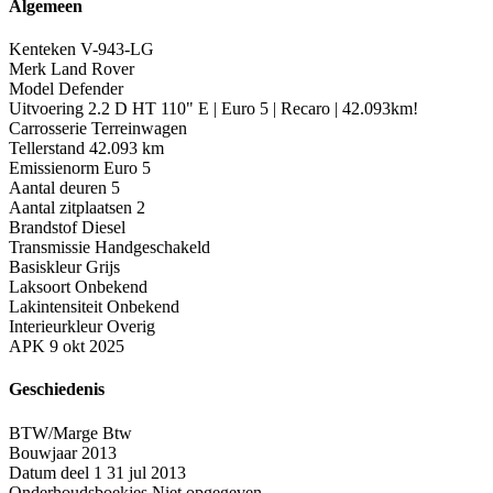
Algemeen
Kenteken
V-943-LG
Merk
Land Rover
Model
Defender
Uitvoering
2.2 D HT 110" E | Euro 5 | Recaro | 42.093km!
Carrosserie
Terreinwagen
Tellerstand
42.093 km
Emissienorm
Euro 5
Aantal deuren
5
Aantal zitplaatsen
2
Brandstof
Diesel
Transmissie
Handgeschakeld
Basiskleur
Grijs
Laksoort
Onbekend
Lakintensiteit
Onbekend
Interieurkleur
Overig
APK
9 okt 2025
Geschiedenis
BTW/Marge
Btw
Bouwjaar
2013
Datum deel 1
31 jul 2013
Onderhoudsboekjes
Niet opgegeven