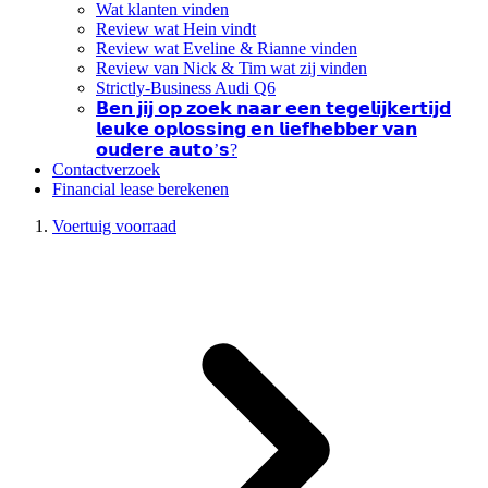
Wat klanten vinden
Review wat Hein vindt
Review wat Eveline & Rianne vinden
Review van Nick & Tim wat zij vinden
Strictly-Business Audi Q6
𝗕𝗲𝗻 𝗷𝗶𝗷 𝗼𝗽 𝘇𝗼𝗲𝗸 𝗻𝗮𝗮𝗿 𝗲𝗲𝗻 𝘁𝗲𝗴𝗲𝗹𝗶𝗷𝗸𝗲𝗿𝘁𝗶𝗷𝗱
𝗹𝗲𝘂𝗸𝗲 𝗼𝗽𝗹𝗼𝘀𝘀𝗶𝗻𝗴 𝗲𝗻 𝗹𝗶𝗲𝗳𝗵𝗲𝗯𝗯𝗲𝗿 𝘃𝗮𝗻
𝗼𝘂𝗱𝗲𝗿𝗲 𝗮𝘂𝘁𝗼’𝘀?
Contactverzoek
Financial lease berekenen
Voertuig voorraad