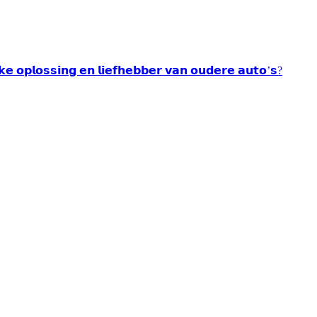
𝘂𝗸𝗲 𝗼𝗽𝗹𝗼𝘀𝘀𝗶𝗻𝗴 𝗲𝗻 𝗹𝗶𝗲𝗳𝗵𝗲𝗯𝗯𝗲𝗿 𝘃𝗮𝗻 𝗼𝘂𝗱𝗲𝗿𝗲 𝗮𝘂𝘁𝗼’𝘀?