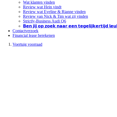
Wat klanten vinden
Review wat Hein vindt
Review wat Eveline & Rianne vinden
Review van Nick & Tim wat zij vinden
Strictly-Business Audi Q6
𝗕𝗲𝗻 𝗷𝗶𝗷 𝗼𝗽 𝘇𝗼𝗲𝗸 𝗻𝗮𝗮𝗿 𝗲𝗲𝗻 𝘁𝗲𝗴𝗲𝗹𝗶𝗷𝗸𝗲𝗿𝘁𝗶𝗷𝗱 𝗹
Contactverzoek
Financial lease berekenen
Voertuig voorraad